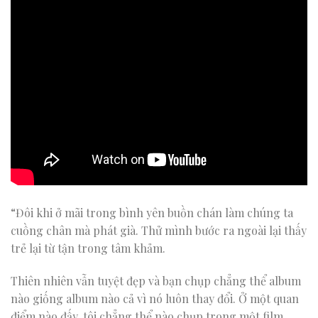
“Đôi khi ở mãi trong bình yên buồn chán làm chúng ta
cuồng chân mà phát già. Thử mình bước ra ngoài lại thấy
trẻ lại từ tận trong tâm khảm.
Thiên nhiên vẫn tuyệt đẹp và bạn chụp chẳng thể album
nào giống album nào cả vì nó luôn thay đổi. Ở một quan
điểm nào đấy, tôi chẳng thể nào chụp trong một film