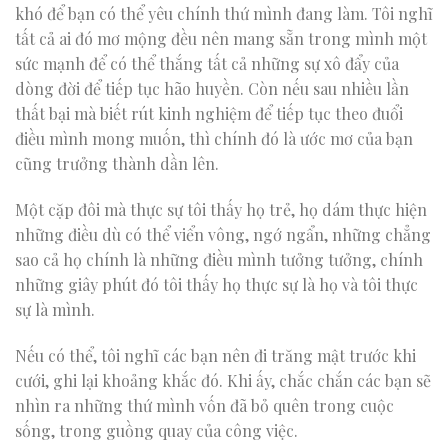
khó để bạn có thể yêu chính thứ mình đang làm. Tôi nghĩ
tất cả ai đó mơ mộng đều nên mang sẵn trong mình một
sức mạnh để có thể thắng tất cả những sự xô đẩy của
dòng đời để tiếp tục hão huyền. Còn nếu sau nhiều lần
thất bại mà biết rút kinh nghiệm để tiếp tục theo đuổi
điều mình mong muốn, thì chính đó là ước mơ của bạn
cũng trưởng thành dần lên.
Một cặp đôi mà thực sự tôi thấy họ trẻ, họ dám thực hiện
những điều dù có thể viển vông, ngớ ngẩn, những chẳng
sao cả họ chính là những điều mình tưởng tưởng, chính
những giây phút đó tôi thấy họ thực sự là họ và tôi thực
sự là mình.
Nếu có thể, tôi nghĩ các bạn nên đi trăng mật trước khi
cưới, ghi lại khoảng khắc đó. Khi ấy, chắc chắn các bạn sẽ
nhìn ra những thứ mình vốn đã bỏ quên trong cuộc
sống, trong guồng quay của công việc.