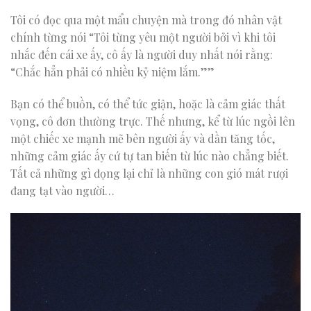
Tôi có đọc qua một mẩu chuyện mà trong đó nhân vật
chính từng nói “Tôi từng yêu một người bởi vì khi tôi
nhắc đến cái xe ấy, cô ấy là người duy nhất nói rằng:
“Chắc hẳn phải có nhiều kỷ niệm lắm.””
Bạn có thể buồn, có thể tức giận, hoặc là cảm giác thất
vọng, cô đơn thường trực. Thế nhưng, kể từ lúc ngồi lên
một chiếc xe mạnh mẽ bên người ấy và dần tăng tốc,
những cảm giác ấy cứ tự tan biến từ lúc nào chẳng biết.
Tất cả những gì đọng lại chỉ là những con gió mát rượi
đang tạt vào người…